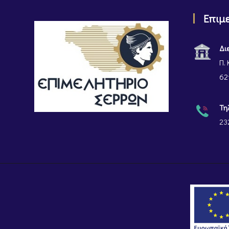
Επιμ
Δι
Π. 
62
Τη
23