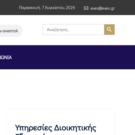
Παρασκευή, 7 Αυγούστου, 2026
eves@eves.gr
Search Button
Search
for:
ναστολή λειτουργίας της αλυσίδας σούπερ μάρκετ MERE στην Ελλάδα – Επ
ΝΩΝΙΑ
Υπηρεσίες Διοικητικής