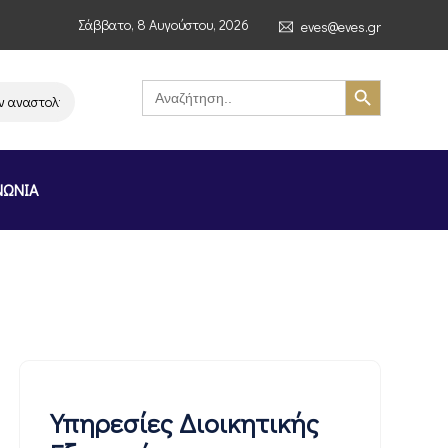
Σάββατο, 8 Αυγούστου, 2026
eves@eves.gr
Search Button
Search
for:
ναστολή λειτουργίας της αλυσίδας σούπερ μάρκετ MERE στην Ελλάδα – Επ
ΝΩΝΙΑ
Υπηρεσίες Διοικητικής