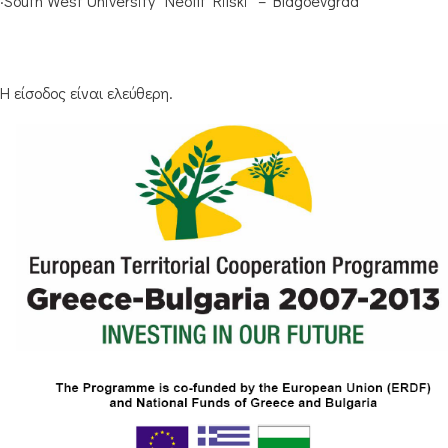
·South West University “Neofit Rilski” – Blagoevgrad
Η είσοδος είναι ελεύθερη.