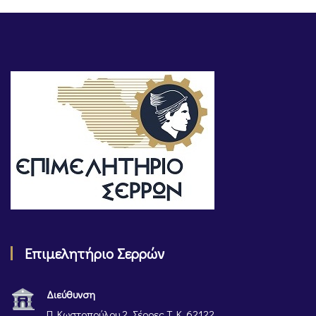
Επιμελητήριο Σερρών
Διεύθυνση
Π. Κωστοπούλου 2, Σέρρες Τ. Κ. 62122