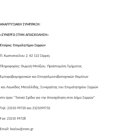
ΑΝΑΠΤΥΞΙΑΚΗ ΣΥΜΠΡΑΞΗ:
«ΣΥΝΕΡΓΩ ΣΤΗΝ ΑΠΑΣΧΟΛΗΣΗ»
Εταίρος: Επιμελητήριο Σερρών
Π. Κωστοπούλου 2, 62 122 Σέρρες
Πληροφορίες: Θωμαή Μπόζιου, Προϊσταμένη Τμήματος
Εμποροβιομηχανικών και Επαγγελματοβιοτεχνικών Θεμάτων
και Λεωνίδας Μεταλλίδης, Συνεργάτης του Επιμελητηρίου Σερρών
στο έργο “Τοπικό Σχέδιο για την Απασχόληση στον Δήμο Σερρών”
Τηλ: 23210 99720 και 2321099732
Fax
: 23210 99728
Email: boziou@eves.gr