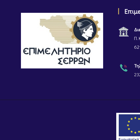
Επιμ
Δι
Π. 
62
Τη
23