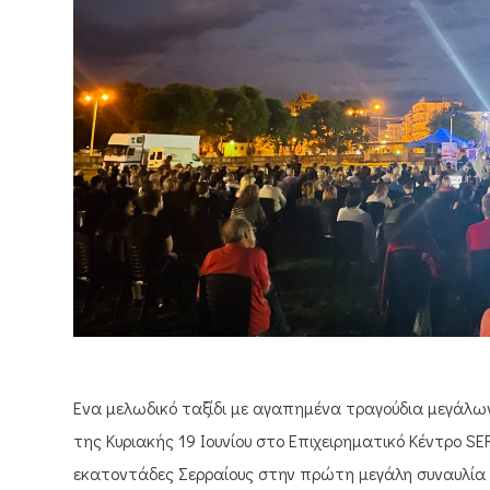
Ένα μελωδικό ταξίδι με αγαπημένα τραγούδια μεγάλ
της Κυριακής 19 Ιουνίου στο Επιχειρηματικό Κέντρο S
εκατοντάδες Σερραίους στην πρώτη μεγάλη συναυλία 