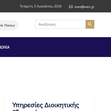
Τετάρτη, 5 Αυγούστου, 2026
eves@eves.gr
Search Button
Search
for:
vours of Greece Stockholm Greek Month» (4–7/11/2026, Στοκχόλμη)
ΝΩΝΙΑ
Υπηρεσίες Διοικητικής