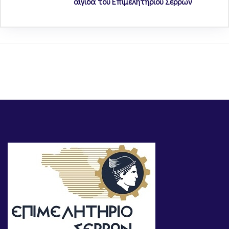
αιγίδα του Επιμελητηρίου Σερρών