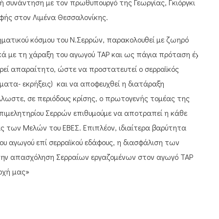
ρή συνάντηση με τον πρωθυπουργό της Γεωργίας, Γκιόργκι
αφής στον Λιμένα Θεσσαλονίκης.
ηματικού κόσμου του Ν.Σερρών, παρακολουθεί με ζωηρό
κά με τη χάραξη του αγωγού TAP και ως πάγια πρόταση έχει
ωρεί απαραίτητο, ώστε να προστατευτεί ο σερραϊκός
ατα- εκρήξεις) και να αποφευχθεί η διατάραξη
λωστε, σε περιόδους κρίσης, ο πρωτογενής τομέας της
Επιμελητηρίου Σερρών επιθυμούμε να αποτραπεί η κάθε
ς των Μελών του ΕΒΕΣ. Επιπλέον, ιδιαίτερα βαρύτητα
ου αγωγού επί σερραϊκού εδάφους, η διασφάλιση των
α την απασχόληση Σερραίων εργαζομένων στον αγωγό TAP
ιοχή μας»