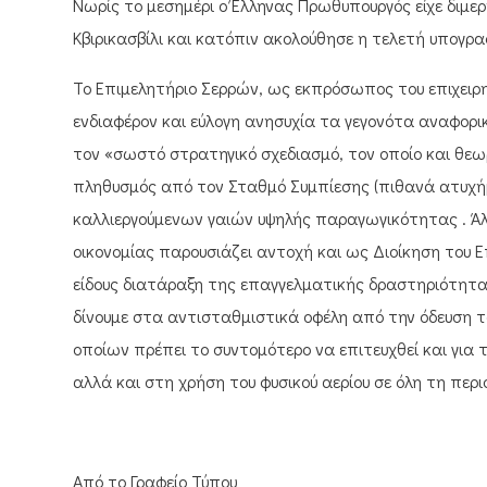
Νωρίς το μεσημέρι ο Έλληνας Πρωθυπουργός είχε διμε
Κβιρικασβίλι και κατόπιν ακολούθησε η τελετή υπογρ
Το Επιμελητήριο Σερρών, ως εκπρόσωπος του επιχειρ
ενδιαφέρον και εύλογη ανησυχία τα γεγονότα αναφορι
τον «σωστό στρατηγικό σχεδιασμό, τον οποίο και θε
πληθυσμός από τον Σταθμό Συμπίεσης (πιθανά ατυχήμ
καλλιεργούμενων γαιών υψηλής παραγωγικότητας . Άλ
οικονομίας παρουσιάζει αντοχή και ως Διοίκηση του 
είδους διατάραξη της επαγγελματικής δραστηριότητα
δίνουμε στα αντισταθμιστικά οφέλη από την όδευση τ
οποίων πρέπει το συντομότερο να επιτευχθεί και γι
αλλά και στη χρήση του φυσικού αερίου σε όλη τη περ
Από το Γραφείο Τύπου