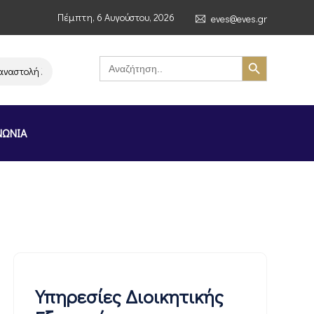
Πέμπτη, 6 Αυγούστου, 2026
eves@eves.gr
Search Button
Search
for:
ιτουργίας της αλυσίδας σούπερ μάρκετ MERE στην Ελλάδα – Επιστολή Αθ.
ΝΩΝΙΑ
Υπηρεσίες Διοικητικής