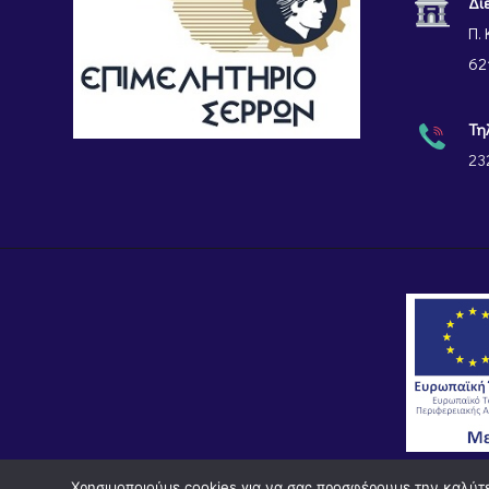
Δι
Π. 
62
Τη
23
Χρησιμοποιούμε cookies για να σας προσφέρουμε την καλύτερ