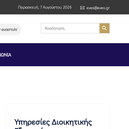
Παρασκευή, 7 Αυγούστου, 2026
eves@eves.gr
Search Button
Search
for:
τολή λειτουργίας της αλυσίδας σούπερ μάρκετ MERE στην Ελλάδα – Επισ
ΝΩΝΙΑ
Υπηρεσίες Διοικητικής