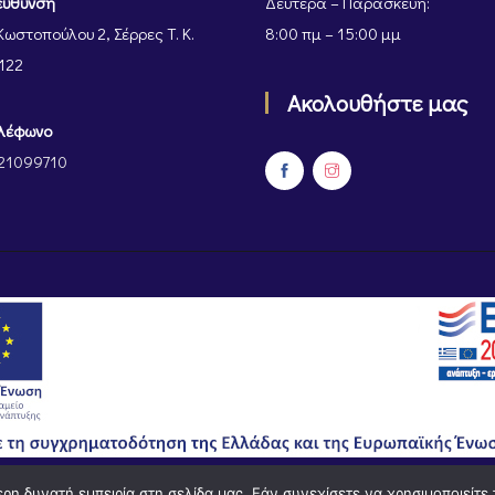
εύθυνση
Δευτέρα – Παρασκευή:
Κωστοπούλου 2, Σέρρες Τ. Κ.
8:00 πμ – 15:00 μμ
122
Ακολουθήστε μας
λέφωνο
21099710
η δυνατή εμπειρία στη σελίδα μας. Εάν συνεχίσετε να χρησιμοποιείτε 