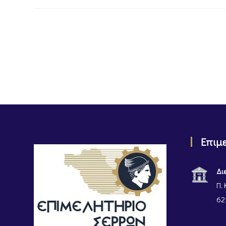
Επιμ
Δι
Π. 
62