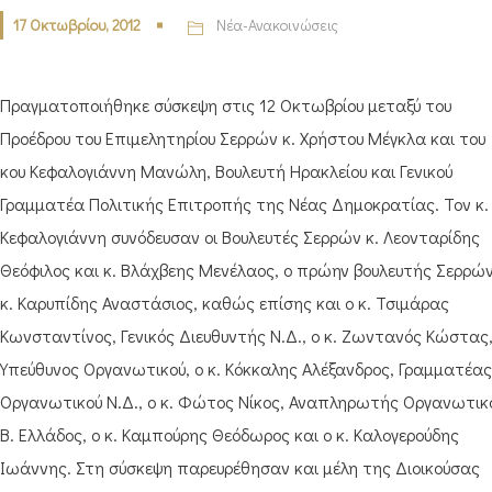
17 Οκτωβρίου, 2012
Νέα-Ανακοινώσεις
Πραγματοποιήθηκε σύσκεψη στις 12 Οκτωβρίου μεταξύ του
Προέδρου του Επιμελητηρίου Σερρών κ. Χρήστου Μέγκλα και του
κου Κεφαλογιάννη Μανώλη, Βουλευτή Ηρακλείου και Γενικού
Γραμματέα Πολιτικής Επιτροπής της Νέας Δημοκρατίας. Τον κ.
Κεφαλογιάννη συνόδευσαν οι Βουλευτές Σερρών κ. Λεονταρίδης
Θεόφιλος και κ. Βλάχβεης Μενέλαος, ο πρώην βουλευτής Σερρώ
κ. Καρυπίδης Αναστάσιος, καθώς επίσης και ο κ. Τσιμάρας
Κωνσταντίνος, Γενικός Διευθυντής Ν.Δ., ο κ. Ζωντανός Κώστας
Υπεύθυνος Οργανωτικού, ο κ. Κόκκαλης Αλέξανδρος, Γραμματέας
Οργανωτικού Ν.Δ., ο κ. Φώτος Νίκος, Αναπληρωτής Οργανωτικ
Β. Ελλάδος, ο κ. Καμπούρης Θεόδωρος και ο κ. Καλογερούδης
Ιωάννης. Στη σύσκεψη παρευρέθησαν και μέλη της Διοικούσας