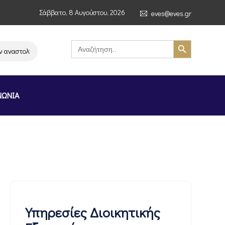
Σάββατο, 8 Αυγούστου, 2026
eves@eves.gr
Search Button
Search
for:
στολή λειτουργίας της αλυσίδας σούπερ μάρκετ MERE στην Ελλάδα – Επι
ΝΩΝΙΑ
Υπηρεσίες Διοικητικής