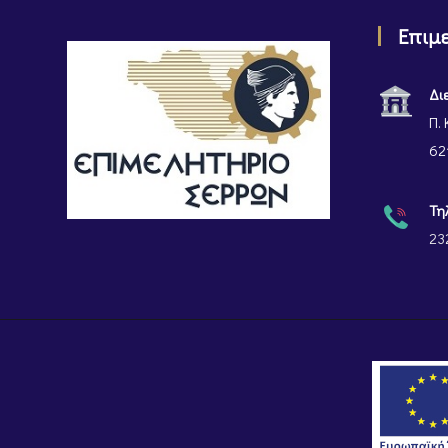
Επιμ
Δι
Π. 
62
Τη
23