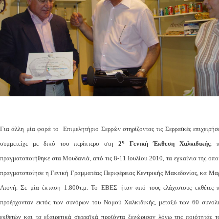
Για άλλη μία φορά το Επιμελητήριο Σερρών στηρίζοντας τις Σερραϊκές επιχειρήσε
η
συμμετείχε με δικό του περίπτερο στη
2
Γενική Έκθεση Χαλκιδικής
, 
πραγματοποιήθηκε στα Μουδανιά, από τις 8-11 Ιουλίου 2010, τα εγκαίνια της οπο
πραγματοποίησε η Γενική Γραμματέας Περιφέρειας Κεντρικής Μακεδονίας, κα Μα
Λιονή. Σε μία έκταση 1.800τ.μ. Το ΕΒΕΣ ήταν από τους ελάχιστους εκθέτες 
προέρχονταν εκτός των συνόρων του Νομού Χαλκιδικής, μεταξύ των 60 συνολ
εκθετών και τα εξαιρετικά σερραϊκά προϊόντα ξεχώρισαν λόγω της ποιότητάς τ