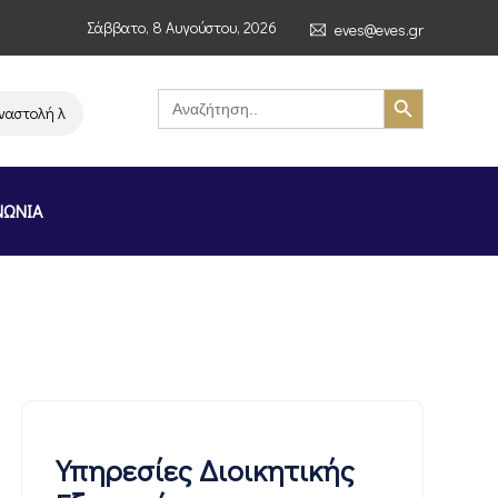
Σάββατο, 8 Αυγούστου, 2026
eves@eves.gr
Search Button
Search
for:
υργίας της αλυσίδας σούπερ μάρκετ MERE στην Ελλάδα – Επιστολή Αθ. Μ
ΝΩΝΙΑ
Υπηρεσίες Διοικητικής