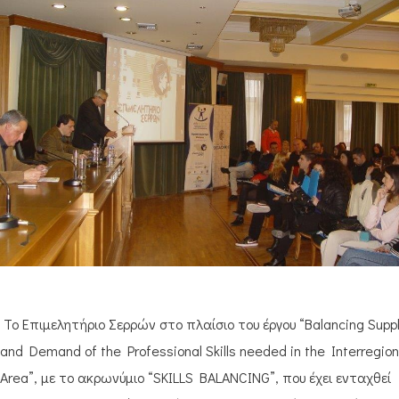
Το Επιμελητήριο Σερρών στο πλαίσιο του έργου “Balancing Supp
and Demand of the Professional Skills needed in the Interregion
Area”, με το ακρωνύμιο “SKILLS BALANCING”, που έχει ενταχθεί