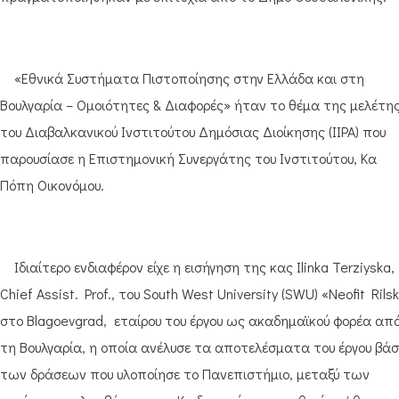
«Εθνικά Συστήματα Πιστοποίησης στην Ελλάδα και στη
Βουλγαρία – Ομοιότητες & Διαφορές» ήταν το θέμα της μελέτη
του Διαβαλκανικού Ινστιτούτου Δημόσιας Διοίκησης (IIPA) που
παρουσίασε η Επιστημονική Συνεργάτης του Ινστιτούτου, Κα
Πόπη Οικονόμου.
Ιδιαίτερο ενδιαφέρον είχε η εισήγηση της κας Ilinka Terziyska,
Chief Assist. Prof., του South West University (SWU) «Neofit Rilsk
στο Blagoevgrad, εταίρου του έργου ως ακαδημαϊκού φορέα απ
τη Βουλγαρία, η οποία ανέλυσε τα αποτελέσματα του έργου βάσ
των δράσεων που υλοποίησε το Πανεπιστήμιο, μεταξύ των