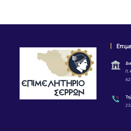
Επιμ
Δι
Π. 
62
Τη
23