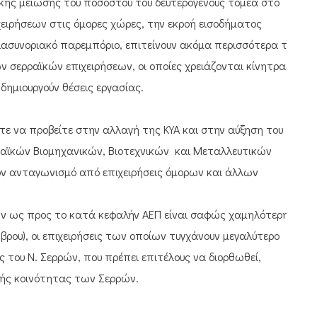
κής μείωσης του ποσοστού του δευτερογενούς τομέα στο
χειρήσεων στις όμορες χώρες, την εκροή εισοδήματος
διασυνοριακό παρεμπόριο, επιτείνουν ακόμα περισσότερα τη
ν σερραϊκών επιχειρήσεων, οι οποίες χρειάζονται κίνητρα
 δημιουργούν θέσεις εργασίας.
ε να προβείτε στην αλλαγή της ΚΥΑ και στην αύξηση του
ραϊκών Βιομηχανικών, Βιοτεχνικών και Μεταλλευτικών
ον ανταγωνισμό από επιχειρήσεις όμορων και άλλων
ν ως προς το κατά κεφαλήν ΑΕΠ είναι σαφώς χαμηλότερη
ρου), οι επιχειρήσεις των οποίων τυγχάνουν μεγαλύτερο
 του Ν. Σερρών, που πρέπει επιτέλους να διορθωθεί,
κής κοινότητας των Σερρών.