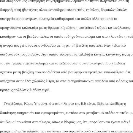
και διαφορετικές κατηγορίες επιχειρηματικών δραστηριοτήτων πλήττονται από τη
διαρροή αυτή (βιοτέχνες αλουμινοσιδηροκατασκευών, επίπλων, δομικών υλικών,
συνεργεία αυτοκινήτων, συνεργεία καθαρισμού και πολλά άλλα και από το
προηγούμενο καλοκαίρι με τη δραματική αύξηση του ειδικού φόρου κατανάλωσης
καυσίμων και οι βενζινοπώλες, οι οποίοι οδηγούνται ακόμα και στο «λουκέτο», κα
η αγορά της γείτονος σε συνδυασμό με τη φτηνή βενζίνη αποτελεί έναν «ιδανικό
συνδυασμό- προορισμό», στον οποίο ελκύεται να ταξιδέψει κανείς, κάνοντας τις αγο
του και γεμίζοντας παράλληλα και το ρεζερβουάρ του αυτοκινήτου του.). Ειδικά
σχετικά με τη βενζίνη που εφοδιάζεται από βουλγάρικα πρατήρια, υπολογίζεται ότι
ανέρχεται σε πολλές χιλιάδες λίτρα, τα οποία σημαίνουν και απώλεια από φόρους το
κράτους πολλών χιλιάδων ευρώ.
Γνωρίζουμε, Κύριε Υπουργέ, ότι στο πλαίσιο της Ε.Ε είναι, βέβαια, ελεύθερη η
διακίνηση υπηρεσιών και εμπορευμάτων, ωστόσο στο μεταβατικό στάδιο πιστεύουμ
ότι Νομοί που είναι στα σύνορα, όπως ο Νομός μας, θα μπορούσαν να έχουν ειδική
μεταχείριση, στο πλαίσιο των κανόνων του ευρωπαϊκού δικαίου, ώστε οι επιπτώσεις