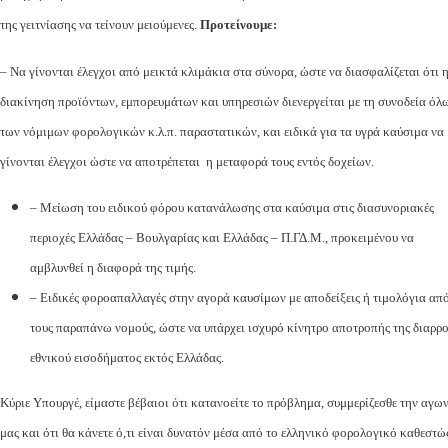
της γειτνίασης να τείνουν μειούμενες.
Προτείνουμε:
– Να γίνονται έλεγχοι από μεικτά κλιμάκια στα σύνορα, ώστε να διασφαλίζεται ότι 
διακίνηση προϊόντων, εμπορευμάτων και υπηρεσιών διενεργείται με τη συνοδεία όλ
των νόμιμων φορολογικών κ.λ.π. παραστατικών, και ειδικά για τα υγρά καύσιμα να
γίνονται έλεγχοι ώστε να αποτρέπεται η μεταφορά τους εντός δοχείων.
– Μείωση του ειδικού φόρου κατανάλωσης στα καύσιμα στις διασυνοριακές
περιοχές Ελλάδας – Βουλγαρίας και Ελλάδας – Π.ΓΔ.Μ., προκειμένου να
αμβλυνθεί η διαφορά της τιμής.
– Ειδικές φοροαπαλλαγές στην αγορά καυσίμων με αποδείξεις ή τιμολόγια απ
τους παραπάνω νομούς, ώστε να υπάρχει ισχυρό κίνητρο αποτροπής της διαρρ
εθνικού εισοδήματος εκτός Ελλάδας.
Κύριε Υπουργέ, είμαστε βέβαιοι ότι κατανοείτε το πρόβλημα, συμμερίζεσθε την αγω
μας και ότι θα κάνετε ό,τι είναι δυνατόν μέσα από το ελληνικό φορολογικό καθεστώ