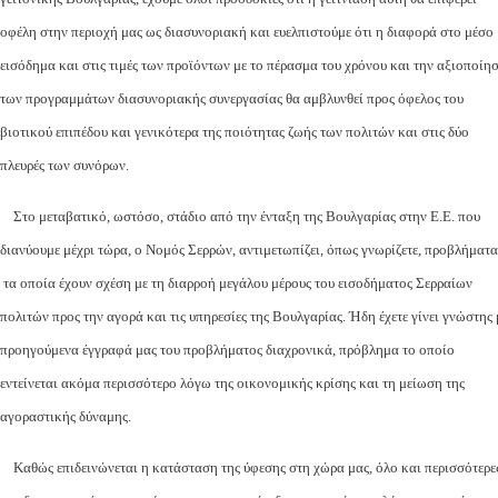
οφέλη στην περιοχή μας ως διασυνοριακή και ευελπιστούμε ότι η διαφορά στο μέσο
εισόδημα και στις τιμές των προϊόντων με το πέρασμα του χρόνου και την αξιοποίη
των προγραμμάτων διασυνοριακής συνεργασίας θα αμβλυνθεί προς όφελος του
βιοτικού επιπέδου και γενικότερα της ποιότητας ζωής των πολιτών και στις δύο
πλευρές των συνόρων.
Στο μεταβατικό, ωστόσο, στάδιο από την ένταξη της Βουλγαρίας στην Ε.Ε. που
διανύουμε μέχρι τώρα, ο Νομός Σερρών, αντιμετωπίζει, όπως γνωρίζετε, προβλήματα
τα οποία έχουν σχέση με τη διαρροή μεγάλου μέρους του εισοδήματος Σερραίων
πολιτών προς την αγορά και τις υπηρεσίες της Βουλγαρίας. Ήδη έχετε γίνει γνώστης 
προηγούμενα έγγραφά μας του προβλήματος διαχρονικά, πρόβλημα το οποίο
εντείνεται ακόμα περισσότερο λόγω της οικονομικής κρίσης και τη μείωση της
αγοραστικής δύναμης.
Καθώς επιδεινώνεται η κατάσταση της ύφεσης στη χώρα μας, όλο και περισσότερε