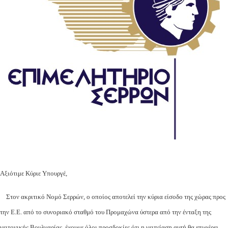
Αξιότιμε Κύριε Υπουργέ,
Στον ακριτικό Νομό Σερρών, ο οποίος αποτελεί την κύρια είσοδο της χώρας προς
την Ε.Ε. από το συνοριακό σταθμό του Προμαχώνα ύστερα από την ένταξη της
γειτονικής Βουλγαρίας, έχουμε όλοι προσδοκίες ότι η γειτνίαση αυτή θα επιφέρει