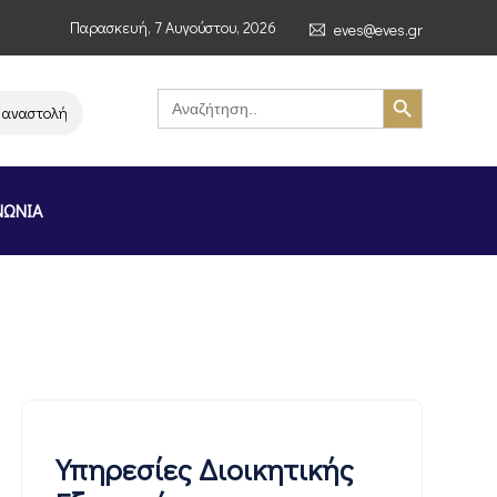
Παρασκευή, 7 Αυγούστου, 2026
eves@eves.gr
Search Button
Search
for:
ολή λειτουργίας της αλυσίδας σούπερ μάρκετ MERE στην Ελλάδα – Επιστ
ΝΩΝΙΑ
Υπηρεσίες Διοικητικής