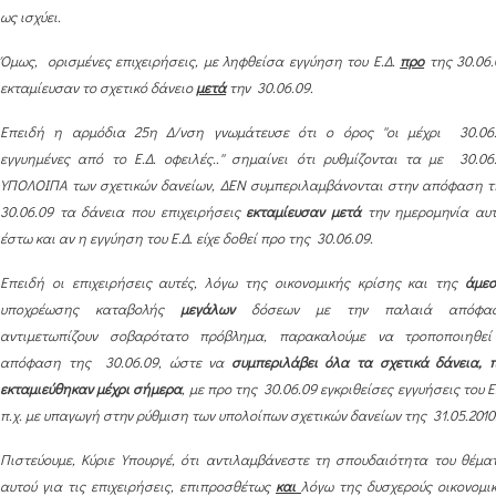
ως ισχύει.
Όμως, ορισμένες επιχειρήσεις, με ληφθείσα εγγύηση του Ε.Δ.
προ
της 30.06.
εκταμίευσαν το σχετικό δάνειο
μετά
την 30.06.09.
Επειδή η αρμόδια 25η Δ/νση γνωμάτευσε ότι ο όρος ''οι μέχρι 30.06
εγγυημένες από το Ε.Δ. οφειλές..'' σημαίνει ότι ρυθμίζονται τα με 30.06
ΥΠΟΛΟΙΠΑ των σχετικών δανείων, ΔΕΝ συμπεριλαμβάνονται στην απόφαση 
30.06.09 τα δάνεια που επιχειρήσεις
εκταμίευσαν μετά
την ημερομηνία αυ
έστω και αν η εγγύηση του Ε.Δ. είχε δοθεί προ της 30.06.09.
Επειδή οι επιχειρήσεις αυτές, λόγω της οικονομικής κρίσης και της
άμε
υποχρέωσης καταβολής
μεγάλων
δόσεων με την παλαιά απόφασ
αντιμετωπίζουν σοβαρότατο πρόβλημα, παρακαλούμε να τροποποιηθε
απόφαση της 30.06.09, ώστε να
συμπεριλάβει όλα τα σχετικά δάνεια, 
εκταμιεύθηκαν μέχρι σήμερα
, με προ της 30.06.09 εγκριθείσες εγγυήσεις του Ε.
π.χ. με υπαγωγή στην ρύθμιση των υπολοίπων σχετικών δανείων της 31.05.2010
Πιστεύουμε, Κύριε Υπουργέ, ότι αντιλαμβάνεστε τη σπουδαιότητα του θέμα
αυτού για τις επιχειρήσεις, επιπροσθέτως
και
λόγω της δυσχερούς οικονομι