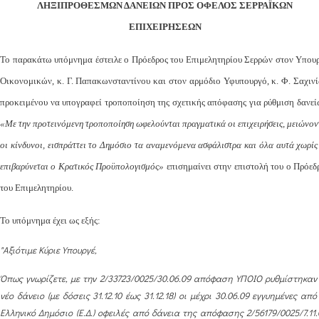
ΛΗΞΙΠΡΟΘΕΣΜΩΝ ΔΑΝΕΙΩΝ
ΠΡΟΣ ΟΦΕΛΟΣ ΣΕΡΡΑΪΚΩΝ
ΕΠΙΧΕΙΡΗΣΕΩΝ
Το παρακάτω υπόμνημα έστειλε ο Πρόεδρος του Επιμελητηρίου Σερρών στον Υπου
Οικονομικών, κ. Γ. Παπακωνσταντίνου και στον αρμόδιο Υφυπουργό, κ. Φ. Σαχινί
προκειμένου να υπογραφεί τροποποίηση της σχετικής απόφασης για ρύθμιση δανεί
«Με την προτεινόμενη τροποποίηση ωφελούνται πραγματικά οι επιχειρήσεις, μειώνον
οι κίνδυνοι, εισπράττει το Δημόσιο τα αναμενόμενα ασφάλιστρα και όλα αυτά χωρίς
επιβαρύνεται ο Κρατικός Προϋπολογισμός»
επισημαίνει στην επιστολή του ο Πρόεδ
του Επιμελητηρίου.
Το υπόμνημα έχει ως εξής:
"Αξιότιμε Κύριε Υπουργέ,
Όπως γνωρίζετε, με την 2/33723/0025/30.06.09 απόφαση ΥΠΟΙΟ ρυθμίστηκαν
νέο δάνειο (με δόσεις 31.12.10 έως 31.12.18) οι μέχρι 30.06.09 εγγυημένες από
Ελληνικό Δημόσιο (Ε.Δ.) οφειλές από δάνεια της απόφασης 2/56179/0025/7.11.