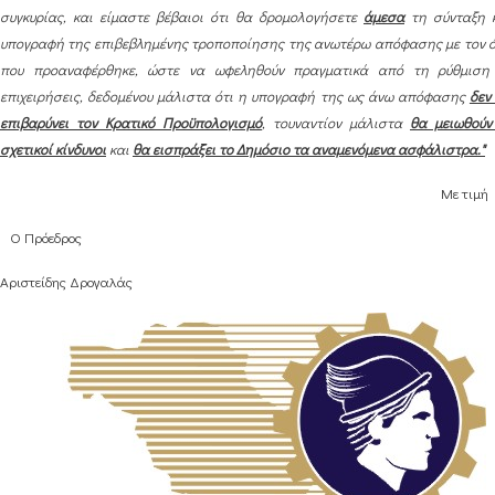
συγκυρίας, και είμαστε βέβαιοι ότι θα δρομολογήσετε
άμεσα
τη σύνταξη 
υπογραφή της επιβεβλημένης τροποποίησης της ανωτέρω απόφασης με τον 
που προαναφέρθηκε, ώστε να ωφεληθούν πραγματικά από τη ρύθμιση
επιχειρήσεις, δεδομένου μάλιστα ότι η υπογραφή της ως άνω απόφασης
δεν
επιβαρύνει τον Κρατικό Προϋπολογισμό
, τουναντίον μάλιστα
θα μειωθούν
σχετικοί κίνδυνοι
και
θα εισπράξει το Δημόσιο τα αναμενόμενα ασφάλιστρα."
Με τιμή
Ο Πρόεδρος
Αριστείδης Δρογαλάς