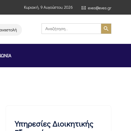
Κυριακή, 9 Αυγούστου, 2026
eves@eves.gr
Search Button
Search
for:
στολή λειτουργίας της αλυσίδας σούπερ μάρκετ MERE στην Ελλάδα – Επι
ΝΩΝΙΑ
Υπηρεσίες Διοικητικής