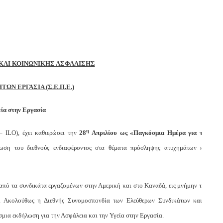
ΚΑΙ ΚΟΙΝΩΝΙΚ
H
Σ ΑΣΦΑΛΙΣΗΣ
ΩΝ ΕΡΓΑΣΙΑ (Σ.Ε.Π.Ε.)
εία στην Εργασία
η
– ILO), έχει καθιερώσει την
28
Απριλίου ως «Παγκόσμια Ημέρα για την
ρωση του διεθνούς ενδιαφέροντος στα θέματα πρόσληψης ατυχημάτων και
από τα συνδικάτα εργαζομένων στην Αμερική και στο Καναδά, εις μνήμην των
α. Ακολούθως η Διεθνής Συνομοσπονδία των Ελεύθερων Συνδικάτων και η
μια εκδήλωση για την Ασφάλεια και την Υγεία στην Εργασία.