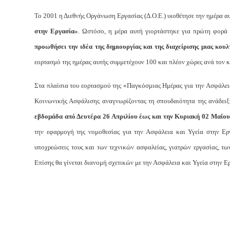
Το 2001 η Διεθνής Οργάνωση Εργασίας (Δ.Ο.Ε.) υιοθέτησε την ημέρα α
στην Εργασία»
. Ωστόσο, η μέρα αυτή γιορτάστηκε για πρώτη φορά 
προωθήσει την ιδέα της δημιουργίας και της διαχείρισης μιας κου
εορτασμό της ημέρας αυτής συμμετέχουν 100 και πλέον χώρες ανά τον 
Στα πλαίσια του εορτασμού της «Παγκόσμιας Ημέρας για την Ασφάλεια
Κοινωνικής Ασφάλισης αναγνωρίζοντας τη σπουδαιότητα της ανάδειξη
εβδομάδα από Δευτέρα 26 Απριλίου έως και την Κυριακή 02 Μαΐο
την εφαρμογή της νομοθεσίας για την Ασφάλεια και Υγεία στην Εργ
υποχρεώσεις τους και των τεχνικών ασφαλείας, γιατρών εργασίας, τ
Επίσης θα γίνεται διανομή σχετικών με την Ασφάλεια και Υγεία στην 