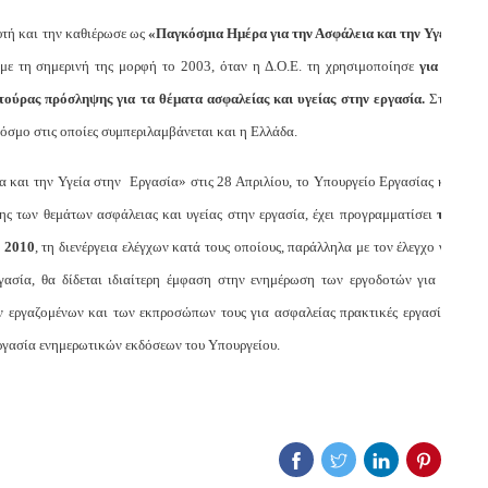
υτή και την καθιέρωσε ως
«Παγκόσμια Ημέρα για την Ασφάλεια και την Υγεία
με τη σημερινή της μορφή το 2003, όταν η Δ.Ο.Ε. τη χρησιμοποίησε
για να
λτούρας πρόσληψης για τα θέματα ασφαλείας και υγείας στην εργασία.
Στον
κόσμο στις οποίες συμπεριλαμβάνεται και η Ελλάδα.
 και την Υγεία στην Εργασία» στις 28 Απριλίου, το Υπουργείο Εργασίας και
ς των θεμάτων ασφάλειας και υγείας στην εργασία, έχει προγραμματίσει
την
υ 2010
, τη διενέργεια ελέγχων κατά τους οποίους, παράλληλα με τον έλεγχο για
ασία, θα δίδεται ιδιαίτερη έμφαση στην ενημέρωση των εργοδοτών για τις
ων εργαζομένων και των εκπροσώπων τους για ασφαλείας πρακτικές εργασίας.
Εργασία ενημερωτικών εκδόσεων του Υπουργείου.