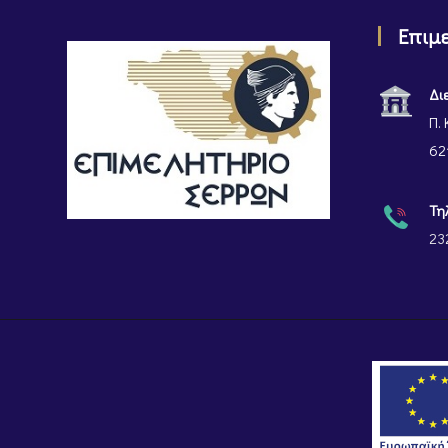
Επιμ
Δι
Π. 
62
Τη
23