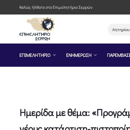
Καλώς ήλθατε στο Επιμελητήριο Σερρών
Παρέμβαση του Επιμελητηρίου Σερρών
ΕΠΙΜΕΛΗΤΗΡΙΟ
ΕΝΗΜΕΡΩΣΗ
ΠΑΡΕΜΒΑΣ
Hμερίδα με θέμα: «Προγρά
νέους,κατάρτιση-πιστοποίη