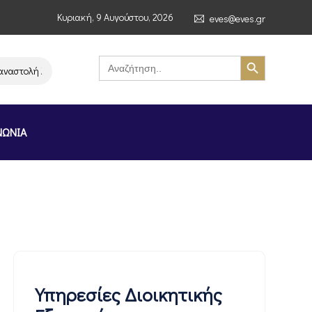
Κυριακή, 9 Αυγούστου, 2026
eves@eves.gr
Search Button
Search
for:
ολή λειτουργίας της αλυσίδας σούπερ μάρκετ MERE στην Ελλάδα – Επιστο
ΝΩΝΙΑ
Υπηρεσίες Διοικητικής