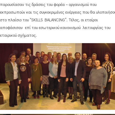
παρουσίασαν τις δράσεις του φορέα – οργανισμού που
εκπροσωπούν και τις συγκεκριμένες ενέργειες που θα υλοποιήσο
στο πλαίσιο του “SKILLS BALANCING”. Τέλος, οι εταίροι
αποφάσισαν επί του εσωτερικού κανονισμού λειτουργίας του
εταιρικού σχήματος.