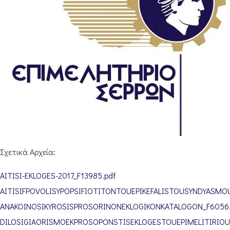
Σχετικά Αρχεία:
AITISI-EKLOGES-2017_F13985.pdf
AITISIFPOVOLISYPOPSIFIOTITONTOUEPIKEFALISTOUSYNDYASMOU
ANAKOINOSIKYROSISPROSORINONEKLOGIKONKATALOGON_F6056
DILOSIGIAORISMOEKPROSOPONSTISEKLOGESTOUEPIMELITIRIO