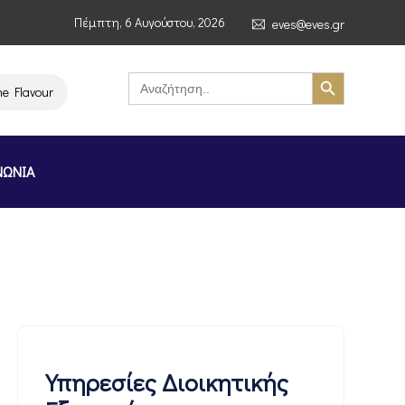
Πέμπτη, 6 Αυγούστου, 2026
eves@eves.gr
Search Button
Search
for:
ours of Greece Stockholm Greek Month» (4–7/11/2026, Στοκχόλμη)
ΝΩΝΙΑ
Υπηρεσίες Διοικητικής