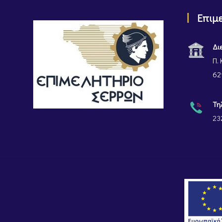
Επιμ
Δι
Π. 
62
Τη
23