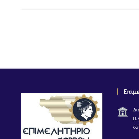
Επιμ
Δι
Π. 
62