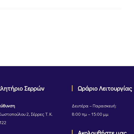
ελητήριο Σερρών
Ωράριο Λειτουργίας
εύθυνση
Δευτέρα – Παρασκευή:
Κωστοπούλου 2, Σέρρες Τ. Κ.
8:00 πμ – 15:00 μμ
122
Ακολουθήστε μας