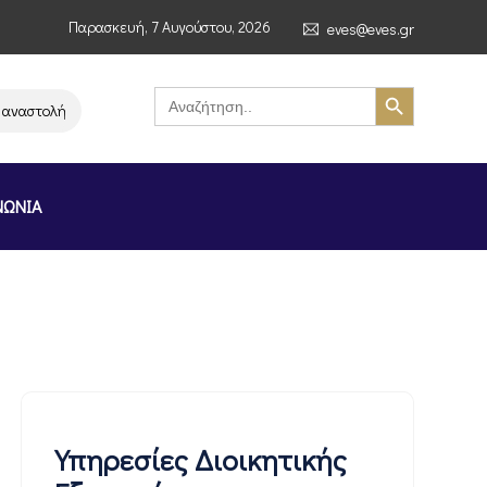
Παρασκευή, 7 Αυγούστου, 2026
eves@eves.gr
Search Button
Search
for:
λή λειτουργίας της αλυσίδας σούπερ μάρκετ MERE στην Ελλάδα – Επιστολ
ΝΩΝΙΑ
Υπηρεσίες Διοικητικής