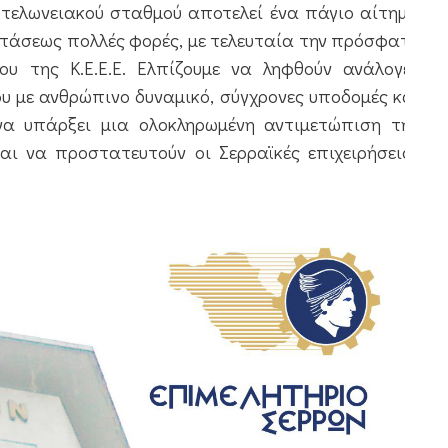
 τελωνειακού σταθμού αποτελεί ένα πάγιο αίτημα
επιτάσεως πολλές φορές, με τελευταία την πρόσφατη
 της Κ.Ε.Ε.Ε. Ελπίζουμε να ληφθούν ανάλογες
ου με ανθρώπινο δυναμικό, σύγχρονες υποδομές και
να υπάρξει μια ολοκληρωμένη αντιμετώπιση της
αι να προστατευτούν οι Σερραϊκές επιχειρήσεις»