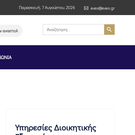
Παρασκευή, 7 Αυγούστου, 2026
eves@eves.gr
Search Button
Search
for:
ναστολή λειτουργίας της αλυσίδας σούπερ μάρκετ MERE στην Ελλάδα – Επ
ΝΩΝΙΑ
Υπηρεσίες Διοικητικής