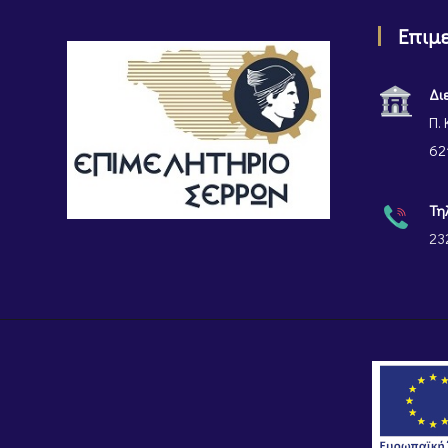
Επιμ
Δι
Π. 
62
Τη
23