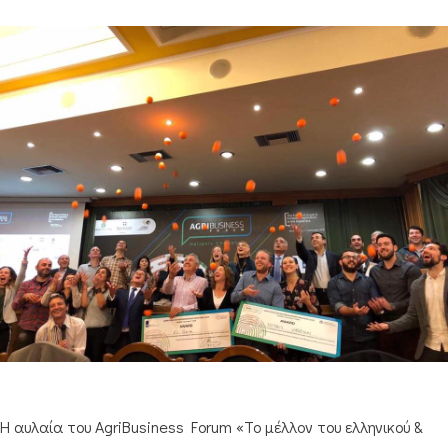
Η αυλαία του AgriBusiness Forum «Το μέλλον του ελληνικού &