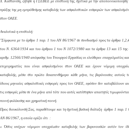
Χ. Καστανίδη, ζήτησε η ΓΣΕΒΕΕ με επιστολή της, σχετικά με την αποποινικοποίηση 
πράξης της μη εμπρόθεσμης καταβολής των ασφαλιστικών εισφορών των ασφαλισμέ
στον ΟΑΕΕ.
Αναλυτικά η επιστολή:
"Σύμφωνα με το άρθρο 1 παρ. 1 του ΑΝ 86/1967 σε συνδυασμό προς τα άρθρα 1,2,4
του Ν. 6364/1934 και του άρθρου 1 του Ν 1072/1980 και τα άρθρα 13 και 15 της 
αριθμ. 12566/1940 απόφασης του Υπουργού Εργασίας οι ελεύθεροι επαγγελματίες και
επιχειρηματίες που είναι ασφαλισμένοι στον ΟΑΕΕ και έχουν νόμιμη υποχρέ
καταβολής, μέσα στο πρώτο δεκαπενθήμερο κάθε μήνα, τις βαρύνουσες αυτούς τ
ίδιους μηνιαίες ασφαλιστικές εισφορές προς τον ΟΑΕΕ, εφόσον δεν καταβάλλουν αυ
τις εισφορές μέσα σε ένα μήνα από τότε που αυτές κατέστησαν απαιτητές τιμωρούνται
ποινή φυλάκισης και χρηματική ποινή.
Προς διευκόλυνσή Σας, παραθέτουμε και τη σχετική βασική διάταξη άρθρο 1 παρ. 1 
ΑΝ 86/1967, η οποία ορίζει ότι :
« Όστις υπέχων νόμιμον υποχρέωσιν καταβολής των βαρυνουσών αυτόν τον ίδ