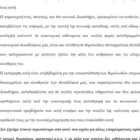
τους αυτή.
Η παραπομπή τους, συνεπώς, και στο ποινικό Δικαστήριο, προκειμένου να πιεστούν,
καταβάλλουν τις εισφορές, με την απειλή της ποινικής καταδίκης, εκτός από άδικη 
ανάλγητη απέναντι σε οικονομικά αδύναμους και πολλές φορές κατεστραμμέν
οικονομικά συναδέλφους μας, είναι και αντίθετη σε θεμελιώδεις συνταγματικές διατάξ
που κατοχυρώνουν με απόλυτο τρόπο την αξία του ανθρώπου και τις ατομι
ελευθερίες του.
Η κατάργηση αυτή είναι επιβεβλημένη για την αποκατάσταση των θεμελιωδών ατομι
δικαιωμάτων και ελευθεριών των συναδέλφων μας, που παραπέμπονται στα ποιν
Δικαστήρια, καταδικάζονται και σε πολλές περιπτώσεις οδηγούνται και στις φυλακ
υφιστάμενοι εκτός από την οικονομικής τους καταστροφή και τα κοινωνικά 
οικογενειακά προβλήματα που αυτή επιφέρει και την απαξία της πολιτείας προς
πρόσωπό τους, με την ποινική μεταχείριση που τους επιφυλάσσει αυτή.
Δεν ζητάμε τίποτα περισσότερο από αυτό που ισχύει για άλλες επαγγελματικές ομά
( ιατροί, δικηγόροι, μηχανικοί κ.λ.π. ), τα μέλη των οποίων δεν ευθύνονται και 