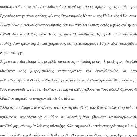
ασφαλιστικών εισφορών ( εργοδοτικών ), ασχέτως ποσού, προς τους εις το Υπουργε
Εργασίας υπαγομένους πάσης φύσεως Οργανισμούς Κοινωνικής Πολιτικής ή Κοινωνι
Ασφαλίσεως ή ειδικούς Λογαριασμούς, δεν καταβάλλει ταύτας εντός μηνός, αφ΄ ης αύ
κατέστησαν απαιτηταί, προς τους ως άνω Οργανισμούς, τιμωρείται δια φυλακίσ
τουλάχιστον τριών μηνών και χρηματικής ποινής τουλάχιστον 10 χιλιάδων δραχμών »
Κύριε Υπουργέ,
Σήμερα που διανύουμε την μεγαλύτερη οικονομική κρίση μεταπολεμικά, η οποία πλήτ
ιδιαίτερα τους μικρομεσαίους επιχειρηματίες και επαγγελματίες, οι οπο
αντιμετωπίζουν σοβαρές δυσκολίες προκειμένου να ανταποκριθούν στις οικονομι
τους υποχρεώσεις, είναι επιτακτική ανάγκη να καταργηθούν για τους ασφαλισμένους σ
ΟΑΕΕ οι παραπάνω αναχρονιστικές διατάξεις.
Άλλωστε, τις δυσμενείς συνέπειες από την μη καταβολή των βαρυνουσών εισφορών τ
υφίστανται αποκλειστικά οι ίδιοι οι ασφαλισμένοι (διακοπή ιατροφαρμακευτι
περίθαλψης, αδυναμία λήψεως σύνταξης, έλλειψη ασφαλιστικής ενημερότητας κ.λ.π. ),
οποίοι πάντα και σε κάθε περίπτωση προσπαθούν να είναι συνεπείς προς την υποχρέ