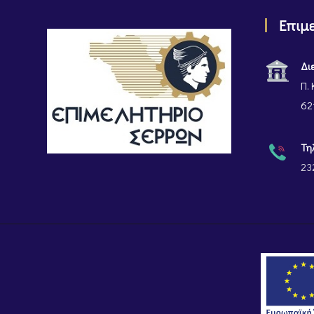
Επιμ
Δι
Π. 
62
Τη
23