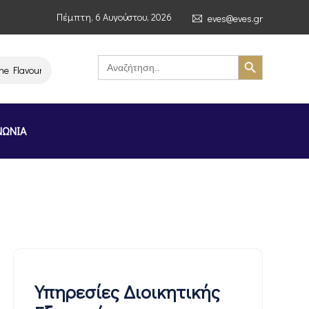
Πέμπτη, 6 Αυγούστου, 2026
eves@eves.gr
Search Button
Search
for:
avours of Greece Stockholm Greek Month» (4–7/11/2026, Στοκχόλμη)
ΝΩΝΙΑ
Υπηρεσίες Διοικητικής