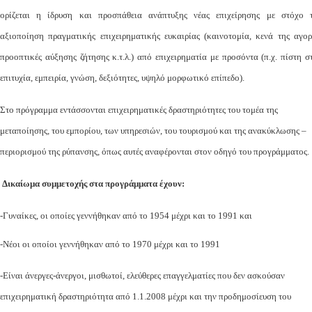
ορίζεται η ίδρυση και προσπάθεια ανάπτυξης νέας επιχείρησης με στόχο 
αξιοποίηση πραγματικής επιχειρηματικής ευκαιρίας (καινοτομία, κενά της αγορ
προοπτικές αύξησης ζήτησης κ.τ.λ.) από επιχειρηματία με προσόντα (π.χ. πίστη σ
επιτυχία, εμπειρία, γνώση, δεξιότητες, υψηλό μορφωτικό επίπεδο).
Στο πρόγραμμα εντάσσονται επιχειρηματικές δραστηριότητες του τομέα της
μεταποίησης, του εμπορίου, των υπηρεσιών, του τουρισμού και της ανακύκλωσης –
περιορισμού της ρύπανσης, όπως αυτές αναφέρονται στον οδηγό του προγράμματος.
Δικαίωμα συμμετοχής στα προγράμματα έχουν:
-Γυναίκες, οι οποίες γεννήθηκαν από το 1954 μέχρι και το 1991 και
-Νέοι οι οποίοι γεννήθηκαν από το 1970 μέχρι και το 1991
-Είναι άνεργες-άνεργοι, μισθωτοί, ελεύθερες επαγγελματίες που δεν ασκούσαν
επιχειρηματική δραστηριότητα από 1.1.2008 μέχρι και την προδημοσίευση του