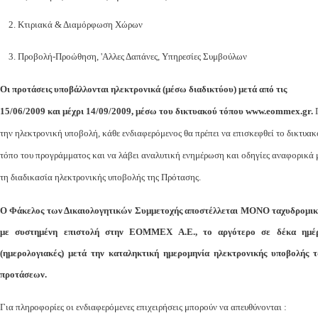
2. Κτιριακά & Διαμόρφωση Χώρων
3. Προβολή-Προώθηση, 'Αλλες Δαπάνες, Υπηρεσίες Συμβούλων
Οι προτάσεις υποβάλλονται ηλεκτρονικά (μέσω διαδικτύου) μετά από τις
15/06/2009 και μέχρι 14/09/2009, μέσω του δικτυακού τόπου www.eommex.gr.
την ηλεκτρονική υποβολή, κάθε ενδιαφερόμενος θα πρέπει να επισκεφθεί το δικτυακ
τόπο του προγράμματος και να λάβει αναλυτική ενημέρωση και οδηγίες αναφορικά 
τη διαδικασία ηλεκτρονικής υποβολής της Πρότασης.
Ο Φάκελος των Δικαιολογητικών Συμμετοχής αποστέλλεται ΜΟΝΟ ταχυδρομι
με συστημένη επιστολή στην ΕΟΜΜΕΧ Α.Ε., το αργότερο σε δέκα ημέ
(ημερολογιακές) μετά την καταληκτική ημερομηνία ηλεκτρονικής υποβολής 
προτάσεων.
Για πληροφορίες οι ενδιαφερόμενες επιχειρήσεις μπορούν να απευθύνονται :