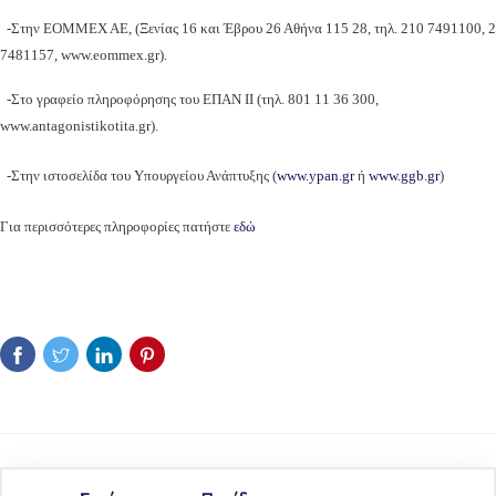
-Στην EOMMEX AE, (Ξενίας 16 και Έβρου 26 Αθήνα 115 28, τηλ. 210 7491100, 
7481157, www.eommex.gr).
-Στο γραφείο πληροφόρησης του ΕΠΑΝ ΙΙ (τηλ. 801 11 36 300,
www.antagonistikotita.gr).
-Στην ιστοσελίδα του Υπουργείου Ανάπτυξης (
www.ypan.gr
ή
www.ggb.gr
)
Για περισσότερες πληροφορίες πατήστε
εδώ