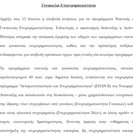
Γυναικείας Επιχειρηματικότητας
Αρχίζει στις 15 Ιουνίου η υποβολή αιτήσεων για τα προγράμματα Νεανικής 
Γυναικείας Επιχειρηματικότητας. Ειδικότερα, ο υφυπουργός Ανάπτυξης κ. Ιωάν
Μπούγας υπέγραψε την απόφαση έγκρισης των οδηγών των προγραμμάτων νεανι
και γυναικείας επιχειρηματικότητας, καθώς και την πρόσκληση εκδήλω
ενδιαφέροντος για υποβολή προτάσεων έργων προς ένταξη στα ανωτέρω προγράμμα
Τα προγράμματα νεανικής και γυναικείας επιχειρηματικότητας, συνολι
προϋπολογισμού 40 εκατ. ευρώ δημόσια δαπάνη, εντάσσονται στο επιχειρησι
πρόγραμμα "Ανταγωνιστικότητα και Επιχειρηματικότητα" (ΕΠΑΝ ΙΙ) του Υπουργε
Ανάπτυξης και αποσκοπούν στη διευκόλυνση – μέσω χρηματοδοτικών ενισχύσεω
της ίδρυσης νέων επιχειρήσεων από γυναίκες (Επιχειρηματικότητα Γυναικών) κα
και νέους ηλικιακά επιχειρηματίες (Επιχειρηματικότητα Νέων), σε όλους σχεδόν τ
τομείς οικονομικής δραστηριότητας, δίνοντας έμφαση στην ενθάρρυνση 
υποστήριξη της επιχειρηματικότητας ευκαιρίας. Ως επιχειρηματικότητα ευκαιρ