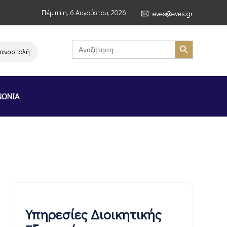
Πέμπτη, 6 Αυγούστου, 2026
eves@eves.gr
Search Button
Search
for:
ή λειτουργίας της αλυσίδας σούπερ μάρκετ MERE στην Ελλάδα – Επιστολ
ΝΩΝΙΑ
Υπηρεσίες Διοικητικής