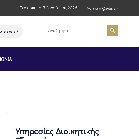
Παρασκευή, 7 Αυγούστου, 2026
eves@eves.gr
Search Button
Search
for:
ναστολή λειτουργίας της αλυσίδας σούπερ μάρκετ MERE στην Ελλάδα – Επ
ΝΩΝΙΑ
Υπηρεσίες Διοικητικής