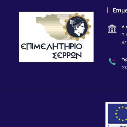
Επιμ
Δι
Π. 
62
Τη
23