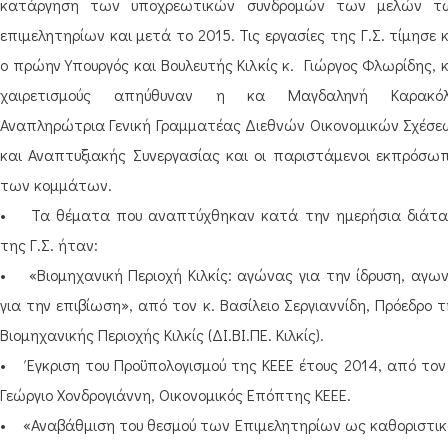
κατάργηση των υποχρεωτικών συνδρομών των μελών τ
επιμελητηρίων και μετά το 2015. Τις εργασίες της Γ.Σ. τίμησε 
ο πρώην Υπουργός και Βουλευτής Κιλκίς κ. Γιώργος Φλωρίδης, 
χαιρετισμούς απηύθυναν η κα Μαγδαληνή Καρακόλ
Αναπληρώτρια Γενική Γραμματέας Διεθνών Οικονομικών Σχέσε
και Αναπτυξιακής Συνεργασίας και οι παριστάμενοι εκπρόσωπ
των κομμάτων.
• Τα θέματα που αναπτύχθηκαν κατά την ημερήσια διάτα
της Γ.Σ. ήταν:
• «Βιομηχανική Περιοχή Κιλκίς: αγώνας για την ίδρυση, αγων
για την επιβίωση», από τον κ. Βασίλειο Σεργιαννίδη, Πρόεδρο 
Βιομηχανικής Περιοχής Κιλκίς (ΔΙ.ΒΙ.ΠΕ. Κιλκίς).
• Έγκριση του Προϋπολογισμού της ΚΕΕΕ έτους 2014, από τον 
Γεώργιο Χονδρογιάννη, Οικονομικός Επόπτης ΚΕΕΕ.
• «Αναβάθμιση του θεσμού των Επιμελητηρίων ως καθοριστικ