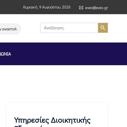
Κυριακή, 9 Αυγούστου, 2026
eves@eves.gr
Search Button
Search
for:
ναστολή λειτουργίας της αλυσίδας σούπερ μάρκετ MERE στην Ελλάδα – Επ
ΝΩΝΙΑ
Υπηρεσίες Διοικητικής