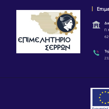
Επιμ
Δι
Π. 
62
Τη
23