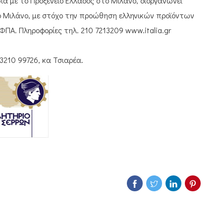
ία με το Προξενείο Ελλάδος στο Μιλάνο, διοργανώνει
το Μιλάνο, με στόχο την προώθηση ελληνικών προϊόντων
ΦΠΑ. Πληροφορίες τηλ. 210 7213209 www.italia.gr
3210 99726, κα Τσιαρέα.