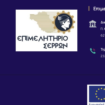
Επιμ
Δι
Π. 
62
Τη
23