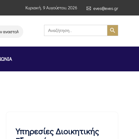
Κυριακή, 9 Αυγούστου, 2026
eves@eves.gr
Search Button
Search
for:
ναστολή λειτουργίας της αλυσίδας σούπερ μάρκετ MERE στην Ελλάδα – Επ
ΝΩΝΙΑ
Υπηρεσίες Διοικητικής