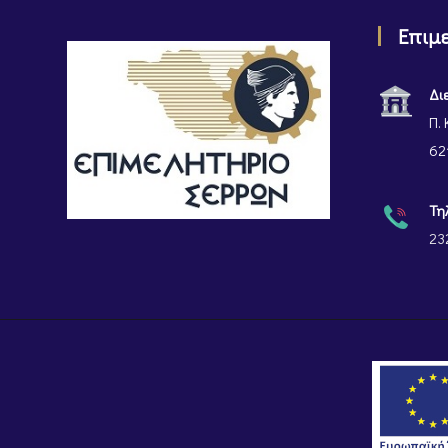
Επιμ
Δι
Π. 
62
Τη
23