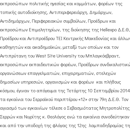
εκπροσώπων πολιτικής ηγεσίας και κομμάτων, φορέων της
τοπικής αυτοδιοίκησης, Αντιπεριφερειάρχη, Δημάρχων,
Αντιδημάρχων, Περιφερειακών συμβούλων, Προέδρων και
εκπροσώπων Επιμελητηρίων, της διοίκησης της Hellexpo Δ.Ε.Θ,
Προέδρου και Αντιπροέδρου ΤΕΙ Κεντρικής Μακεδονίας και άλλω
καθηγητών και ακαδημαϊκών, μεταξύ των οποίων και τον
Αντιπρύτανη του West Site University του Μπλαγκόεβραντ,
εκπροσώπων εκπαιδευτικών φορέων, Προέδρων συνδικαλιστικ
οργανώσεων επαγγελματιών, επιχειρηματιών, στελεχών
δημοσίων υπηρεσιών, οργανισμών και φορέων και πλήθους
κόσμου, έγιναν το απόγευμα της Τετάρτης 10 Σεπτεμβρίου 2014
τα εγκαίνια του Σερραϊκού περιπτέρου «12» στην 79η Δ.Ε.Θ. Τον
αγιασμό των εγκαινίων τέλεσε ο Σεβασμιότατος Μητροπολίτης
Σερρών και Νιγρίτης κ. Θεολόγος ενώ τα εγκαίνια συνοδεύτηκαν
και από την υποδοχή της φλόγας της 12ης λαμπαδηδρομίας τ