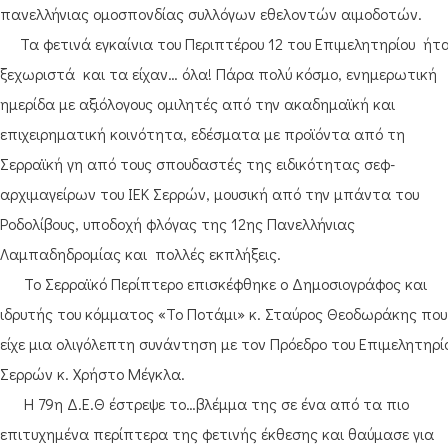
πανελλήνιας ομοσπονδίας συλλόγων εθελοντών αιμοδοτών.
Τα φετινά εγκαίνια του Περιπτέρου 12 του Επιμελητηρίου ήτ
ξεχωριστά και τα είχαν… όλα! Πάρα πολύ κόσμο, ενημερωτική
ημερίδα με αξιόλογους ομιλητές από την ακαδημαϊκή και
επιχειρηματική κοινότητα, εδέσματα με προϊόντα από τη
Σερραϊκή γη από τους σπουδαστές της ειδικότητας σεφ-
αρχιμαγείρων του ΙΕΚ Σερρών, μουσική από την μπάντα του
Ροδολίβους, υποδοχή φλόγας της 12ης Πανελλήνιας
Λαμπαδηδρομίας και πολλές εκπλήξεις.
Το Σερραϊκό Περίπτερο επισκέφθηκε ο Δημοσιογράφος και
ιδρυτής του κόμματος «Το Ποτάμι» κ. Σταύρος Θεοδωράκης που
είχε μια ολιγόλεπτη συνάντηση με τον Πρόεδρο του Επιμελητηρί
Σερρών κ. Χρήστο Μέγκλα.
Η 79η Δ.Ε.Θ έστρεψε το…βλέμμα της σε ένα από τα πιο
επιτυχημένα περίπτερα της φετινής έκθεσης και θαύμασε για