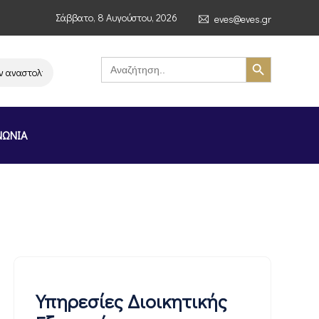
Σάββατο, 8 Αυγούστου, 2026
eves@eves.gr
Search Button
Search
for:
ναστολή λειτουργίας της αλυσίδας σούπερ μάρκετ MERE στην Ελλάδα – Επ
ΝΩΝΙΑ
Υπηρεσίες Διοικητικής