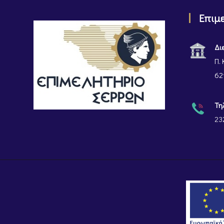
Επιμ
Δι
Π. 
62
Τη
23