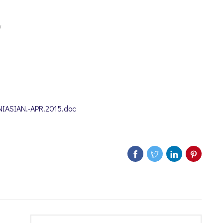
ν
ASIAN.-APR.2015.doc