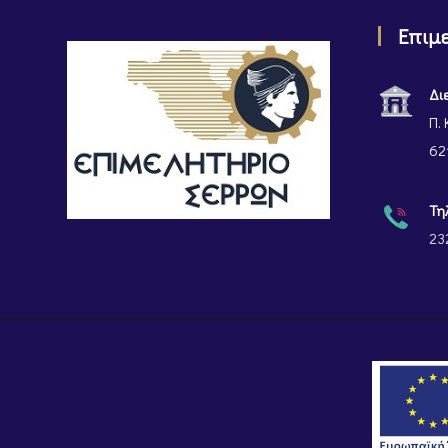
Επιμ
Δι
Π. 
62
Τη
23