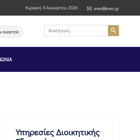
Κυριακή, 9 Αυγούστου, 2026
eves@eves.gr
Search Button
Search
for:
ναστολή λειτουργίας της αλυσίδας σούπερ μάρκετ MERE στην Ελλάδα – Επ
ΝΩΝΙΑ
Υπηρεσίες Διοικητικής