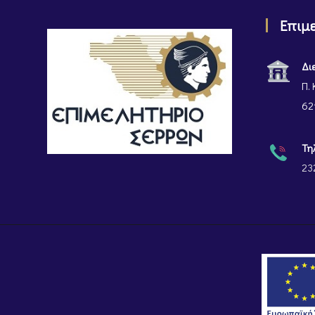
Επιμ
Δι
Π. 
62
Τη
23