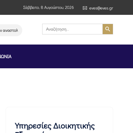
Σάββατο, 8 Αυγούστου, 2026
eves@eves.gr
Search Button
Search
for:
ναστολή λειτουργίας της αλυσίδας σούπερ μάρκετ MERE στην Ελλάδα – Επ
ΝΩΝΙΑ
Υπηρεσίες Διοικητικής