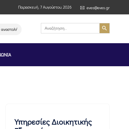
Παρασκευή, 7 Αυγούστου, 2026
eves@eves.gr
Search Button
Search
for:
αστολή λειτουργίας της αλυσίδας σούπερ μάρκετ MERE στην Ελλάδα – Επι
ΝΩΝΙΑ
Υπηρεσίες Διοικητικής