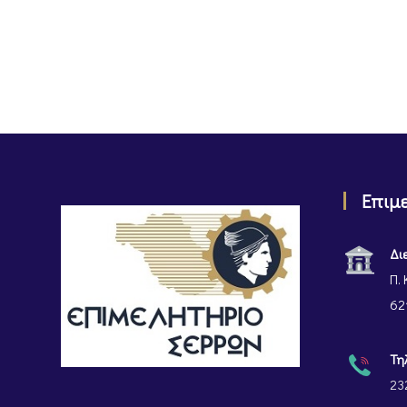
Επιμ
Δι
Π. 
62
Τη
23