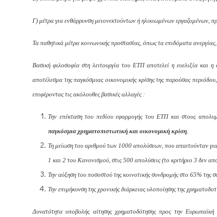
Γ) μέτρα για ενθάρρυνση μειονεκτούντων ή ηλικιωμένων εργαζομένων, πρ
Τα παθητικά μέτρα κοινωνικής προστασίας, όπως τα επιδόματα ανεργίας
Βασική φιλοσοφία στη λειτουργία του ΕΤΠ αποτελεί η ευελιξία και η 
αποτέλεσμα της παγκόσμιας οικονομικής κρίσης της παρούσας περιόδο
επιφέροντας τις ακόλουθες βασικές αλλαγές :
Την επέκταση του πεδίου εφαρμογής του ΕΤΠ και στους απολυ
παγκόσμια χρηματοπιστωτική και οικονομική κρίση
.
Τη μείωση του αριθμού των 1000 απολύσεων, που απαιτούνταν για
1 και 2 του Κανονισμού, στις 500 απολύσεις (το κριτήριο 3 δεν α
Την αύξηση του ποσοστού της κοινοτικής συνδρομής στο 65% της σ
Την επιμήκυνση της χρονικής διάρκειας υλοποίησης της χρηματοδοτ
Δυνατότητα υποβολής αίτησης χρηματοδότησης προς την Ευρωπαϊκή 