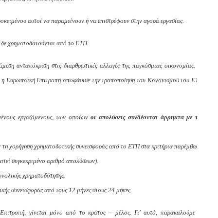
οκειμένου αυτοί να παραμείνουν ή να επιστρέψουν στην αγορά εργασίας.
, δε χρηματοδοτούνται από το ΕΤΠ.
άμεση ανταπόκριση στις διαρθρωτικές αλλαγές της παγκόσμιας οικονομίας. Ως
υ, η Ευρωπαϊκή Επιτροπή αποφάσισε την τροποποίηση του Κανονισμού του ΕΤΠ,
μένους εργαζόμενους, των οποίων
οι απολύσεις συνδέονται άρρηκτα με την
 τη χορήγηση χρηματοδοτικής συνεισφοράς από το ΕΤΠ στα κριτήρια παρέμβασης
παιτεί συγκεκριμένο αριθμό απολύσεων).
υνολικής χρηματοδότησης.
ικής συνεισφοράς από τους 12 μήνες στους 24 μήνες.
Επιτροπή, γίνεται μόνο από το κράτος – μέλος. Γι' αυτό, παρακαλούμε να