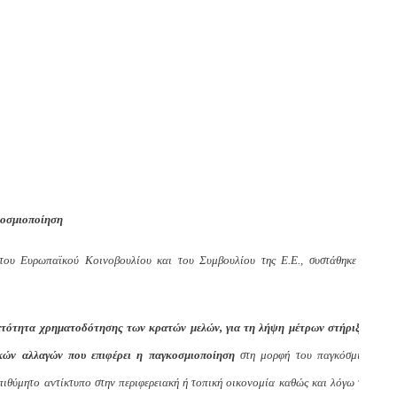
να
οσμιοποίηση
του Ευρωπαϊκού Κοινοβουλίου και του Συμβουλίου της Ε.Ε., συστάθηκε το
ατότητα χρηματοδότησης των κρατών μελών, για τη λήψη μέτρων στήριξης
ικών αλλαγών που επιφέρει η παγκοσμιοποίηση
στη μορφή του παγκόσμιου
πιθύμητο αντίκτυπο στην περιφερειακή ή τοπική οικονομία καθώς και λόγω της