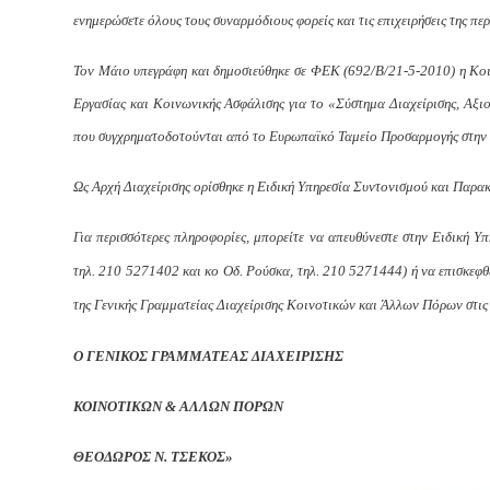
ενημερώσετε όλους τους συναρμόδιους φορείς και τις επιχειρήσεις της πε
Τον Μάιο υπεγράφη και δημοσιεύθηκε σε ΦΕΚ (692/Β/21-5-2010) η Κοι
Εργασίας και Κοινωνικής Ασφάλισης για το «Σύστημα Διαχείρισης, Αξι
που συγχρηματοδοτούνται από το Ευρωπαϊκό Ταμείο Προσαρμογής στην
Ως Αρχή Διαχείρισης ορίσθηκε η Ειδική Υπηρεσία Συντονισμού και Πα
Για περισσότερες πληροφορίες, μπορείτε να απευθύνεστε στην Ειδική
τηλ. 210 5271402 και κο Οδ. Ρούσκα, τηλ. 210 5271444) ή να επισκεφθ
της Γενικής Γραμματείας Διαχείρισης Κοινοτικών και Άλλων Πόρων στις
Ο ΓΕΝΙΚΟΣ ΓΡΑΜΜΑΤΕΑΣ ΔΙΑΧΕΙΡΙΣΗΣ
ΚΟΙΝΟΤΙΚΩΝ & ΑΛΛΩΝ ΠΟΡΩΝ
ΘΕΟΔΩΡΟΣ Ν. ΤΣΕΚΟΣ»