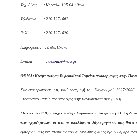
Ταχ. Δ/νση : Κοραή 4, 105-64 Αθή
Τηλέφωνο : 210 5271402
FAX
: 210 5271420
Πληροφορίες : Δέσπ. Πλάκα
E
–
mail
:
desplak@mou.gr
ΘΕΜΑ: Κινητοποίηση Ευρωπαϊκού Ταμείου προσαρμογής στην Παγκ
Σας ενημερώνουμε ότι, κατ' εφαρμογή του Κανονισμού 1927/2006 
Ευρωπαϊκό Ταμείο προσαρμογής στην Παγκοσμιοποίηση (ΕΤΠ).
Μέσω του ΕΤΠ, παρέχεται στην Ευρωπαϊκή Επιτροπή (Ε.Ε.) η δυν
των εργαζομένων, οι οποίοι απολύονται λόγω μεγάλων διαρθρωτ
εμπορίου, στις περιπτώσεις όπου οι απολύσεις αυτές έχουν σοβαρό ανε