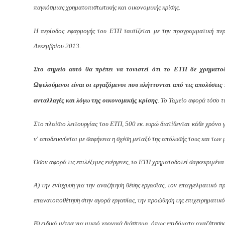
παγκόσμιας χρηματοπιστωτικής και οικονομικής κρίσης.
Η περίοδος εφαρμογής του ΕΤΠ ταυτίζεται με την προγραμματική πε
Δεκεμβρίου 2013.
Στο σημείο αυτό θα πρέπει να τονιστεί ότι το ΕΤΠ δε χρηματο
Ωφελούμενοι είναι οι εργαζόμενοι που πλήττονται από τις απολύσεις
ανταλλαγές και λόγω της οικονομικής κρίσης
. Το Ταμείο αφορά τόσο τι
Στο πλαίσιο λειτουργίας του ΕΤΠ, 500 εκ. ευρώ διατίθενται κάθε χρόνο 
ν' αποδεικνύεται με σαφήνεια η σχέση μεταξύ της απόλυσής τους και τω
Όσον αφορά τις επιλέξιμες ενέργειες, το ΕΤΠ χρηματοδοτεί συγκεκριμένα 
Α) την ενίσχυση για την αναζήτηση θέσης εργασίας, τον επαγγελματικό 
επανατοποθέτηση στην αγορά εργασίας, την προώθηση της επιχειρηματικό
Β) ειδικά μέτρα για μικρό χρονικά διάστημα, όπως επιδόματα αναζήτησης 