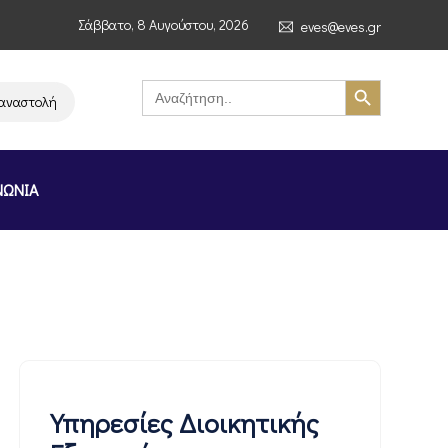
Σάββατο, 8 Αυγούστου, 2026
eves@eves.gr
Search Button
Search
for:
τολή λειτουργίας της αλυσίδας σούπερ μάρκετ MERE στην Ελλάδα – Επιστ
ΝΩΝΙΑ
Υπηρεσίες Διοικητικής