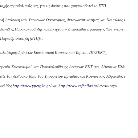
ριοχής αρμοδιότητάς σας, για τις δράσεις που χρηματοδοτεί το ΕΤΠ.
νή Απόφαση των Υπουργών Οικονομίας, Ανταγωνιστικότητας και Ναυτιλίας και
ολόγησης, Παρακολούθησης και Ελέγχου – Διαδικασία Εφαρμογής των ενεργειών
 Παγκοσμιοποίηση (ΕΤΠ)».
ρακολούθησης Δράσεων Ευρωπαϊκού Κοινωνικού Ταμείου (ΕΥΣΕΚΤ).
 Υπηρεσία Συντονισμού και Παρακολούθησης Δράσεων ΕΚΤ (κα. Δέσποινα Πλάκα,
είτε τον δικτυακό τόπο του Υπουργείου Εργασίας και Κοινωνικής Ασφάλισης και
 σελίδες
http://www.ypergka.gr/
και
http://www.esfhellas.gr/
αντίστοιχα.