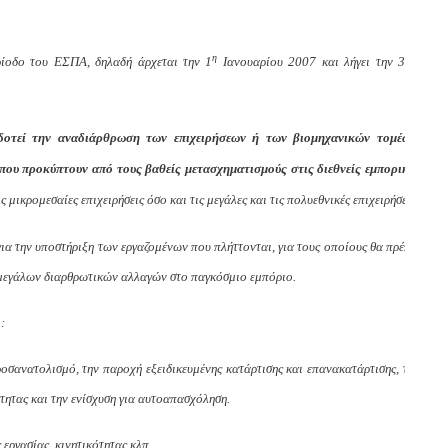
η
η
ρίοδο του ΕΣΠΑ, δηλαδή άρχεται την 1
Ιανουαρίου 2007 και λήγει την 31
δοτεί την αναδιάρθρωση των επιχειρήσεων ή των βιομηχανικών τομέων.
 που προκύπτουν από τους βαθείς μετασχηματισμούς στις διεθνείς εμπορικές
ς μικρομεσαίες επιχειρήσεις όσο και τις μεγάλες και τις πολυεθνικές επιχειρήσεις.
για την υποστήριξη των εργαζομένων που πλήττονται, για τους οποίους θα πρέπει
ν μεγάλων διαρθρωτικών αλλαγών στο παγκόσμιο εμπόριο.
:
προσανατολισμό, την παροχή εξειδικευμένης κατάρτισης και επανακατάρτισης, την
τητας και την ενίσχυση για αυτοαπασχόληση.
εργασίας, κινητικότητας κλπ.