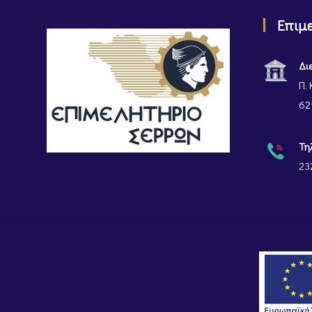
Επιμ
Δι
Π. 
62
Τη
23