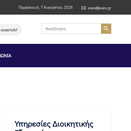
Παρασκευή, 7 Αυγούστου, 2026
eves@eves.gr
Search Button
Search
for:
ναστολή λειτουργίας της αλυσίδας σούπερ μάρκετ MERE στην Ελλάδα – Επ
ΝΩΝΙΑ
Υπηρεσίες Διοικητικής