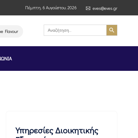
Πέμπτη, 6 Αυγούστου, 2026
eves@eves.gr
Search Button
Search
for:
ours of Greece Stockholm Greek Month» (4–7/11/2026, Στοκχόλμη)
ΝΩΝΙΑ
Υπηρεσίες Διοικητικής