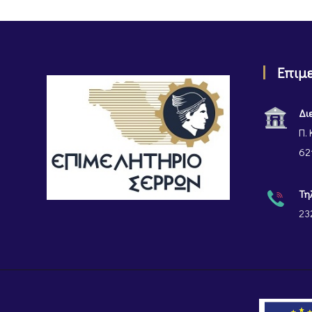
Επιμ
Δι
Π. 
62
Τη
23