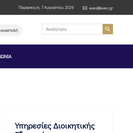
Παρασκευή, 7 Αυγούστου, 2026
eves@eves.gr
Search Button
Search
for:
ή λειτουργίας της αλυσίδας σούπερ μάρκετ MERE στην Ελλάδα – Επιστολή
ΝΩΝΙΑ
Υπηρεσίες Διοικητικής