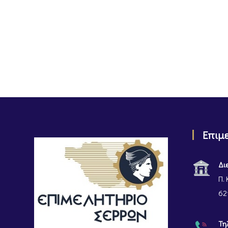
Επιμ
Δι
Π. 
62
Τη