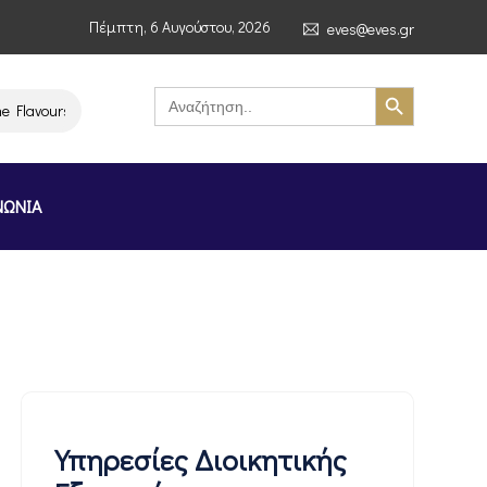
Πέμπτη, 6 Αυγούστου, 2026
eves@eves.gr
Search Button
Search
for:
vours of Greece Stockholm Greek Month» (4–7/11/2026, Στοκχόλμη)
ΝΩΝΙΑ
Υπηρεσίες Διοικητικής