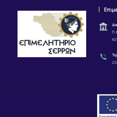
Επιμ
Δι
Π. 
62
Τη
23