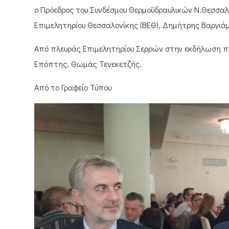
ο Πρόεδρος του Συνδέσμου Θερμοϋδραυλικών Ν.Θεσσαλο
Επιμελητηρίου Θεσσαλονίκης (ΒΕΘ), Δημήτρης Βαργιά
Από πλευράς Επιμελητηρίου Σερρών στην εκδήλωση πα
Επόπτης, Θωμάς Τενεκετζής.
Από το Γραφείο Τύπου