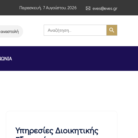
Παρασκευή, 7 Αυγούστου, 2026
eves@eves.gr
Search Button
Search
for:
 λειτουργίας της αλυσίδας σούπερ μάρκετ MERE στην Ελλάδα – Επιστολή
ΝΩΝΙΑ
Υπηρεσίες Διοικητικής