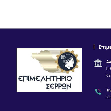
Επιμ
Δι
Π. 
62
Τη
23