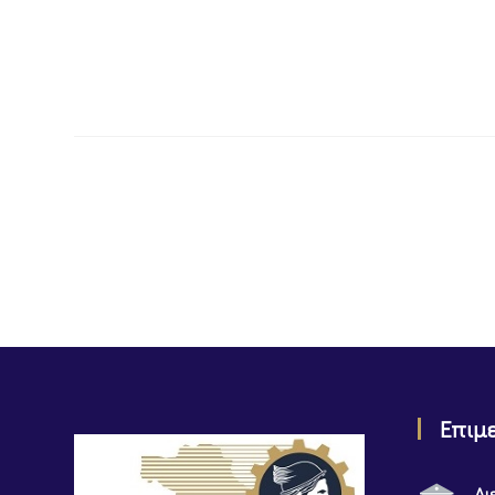
Επιμ
Δι