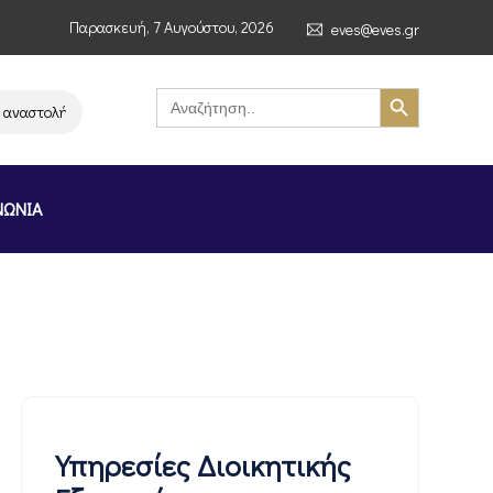
Παρασκευή, 7 Αυγούστου, 2026
eves@eves.gr
Search Button
Search
for:
αστολή λειτουργίας της αλυσίδας σούπερ μάρκετ MERE στην Ελλάδα – Επι
ΝΩΝΙΑ
Υπηρεσίες Διοικητικής