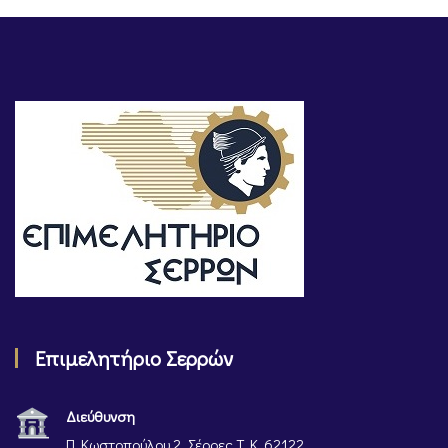
Επιμελητήριο Σερρών
Διεύθυνση
Π. Κωστοπούλου 2, Σέρρες Τ. Κ. 62122