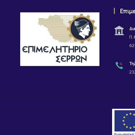
Επιμ
Δι
Π. 
62
Τη
23