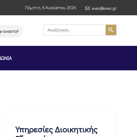
Πέμπτη, 6 Αυγούστου, 2026
eves@eves.gr
Search Button
Search
for:
ναστολή λειτουργίας της αλυσίδας σούπερ μάρκετ MERE στην Ελλάδα – Επ
ΝΩΝΙΑ
Υπηρεσίες Διοικητικής